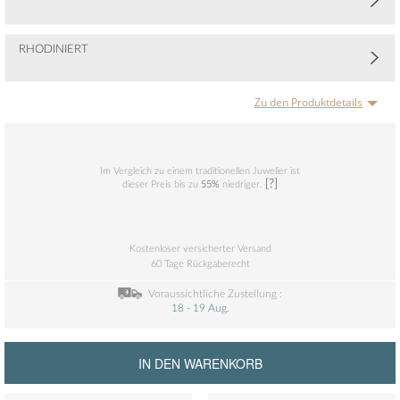
RHODINIERT
Zu den Produktdetails
Im Vergleich zu einem traditionellen Juwelier ist
[?]
dieser Preis bis zu
55%
niedriger.
Kostenloser versicherter Versand
60 Tage Rückgaberecht
Voraussichtliche Zustellung :
18 - 19 Aug.
IN DEN WARENKORB