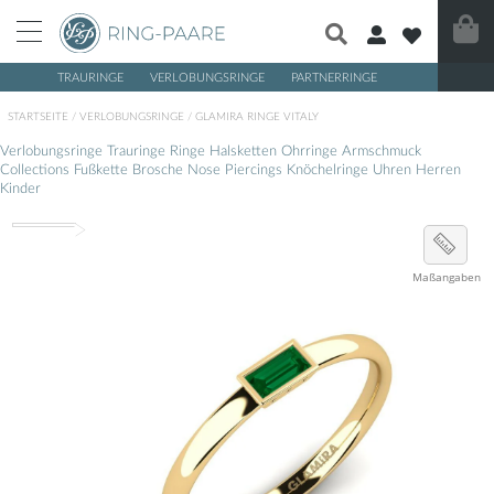
TRAURINGE
VERLOBUNGSRINGE
PARTNERRINGE
/
/
STARTSEITE
VERLOBUNGSRINGE
GLAMIRA RINGE VITALY
Verlobungsringe
Trauringe
Ringe
Halsketten
Ohrringe
Armschmuck
Collections
Fußkette
Brosche
Nose Piercings
Knöchelringe
Uhren
Herren
Kinder
Maßangaben