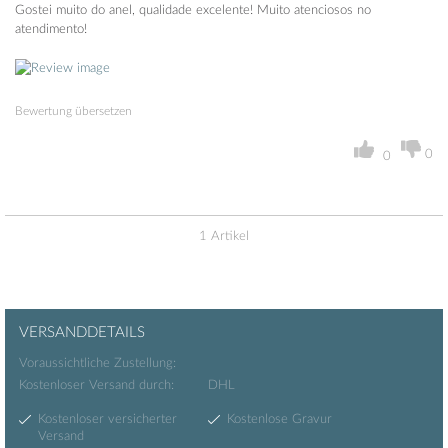
Gostei muito do anel, qualidade excelente! Muito atenciosos no
atendimento!
Bewertung übersetzen
0
0
1 Artikel
VERSANDDETAILS
Voraussichtliche Zustellung:
Kostenloser Versand durch:
DHL
Kostenloser versicherter
Kostenlose Gravur
Versand