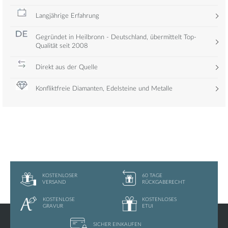
Langjährige Erfahrung
Gegründet in Heilbronn - Deutschland, übermittelt Top-
Qualität seit 2008
Direkt aus der Quelle
Konfliktfreie Diamanten, Edelsteine und Metalle
KOSTENLOSER
60 TAGE
VERSAND
RÜCKGABERECHT
KOSTENLOSE
KOSTENLOSES
GRAVUR
ETUI
SICHER
EINKAUFEN