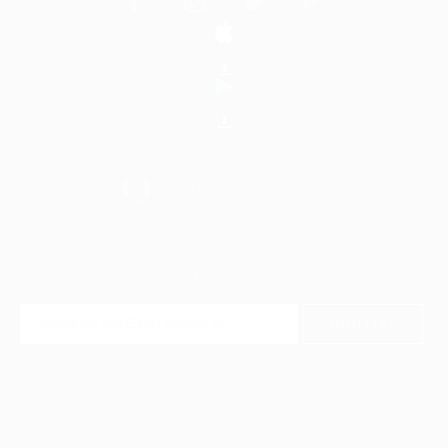
App Store
Google Play
KONTAKTIEREN
SIE UNS
Jetzt zu unserem Newsletter anmelden und
5€
Rabatt auf die
nächste Bestellung sichern!
ANMELDEN
ÜBER RING-PAARE