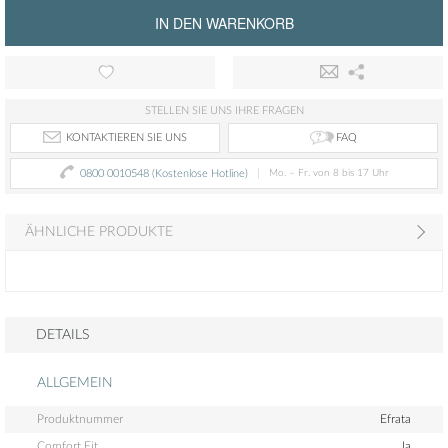
IN DEN WARENKORB
STELLEN SIE UNS IHRE FRAGEN
FAQ
KONTAKTIEREN SIE UNS
0800 0010548 (Kostenlose Hotline)
Mo. – Fr. von 8 bis 17 Uhr
ÄHNLICHE PRODUKTE
DETAILS
ALLGEMEIN
Produktnummer
Efrata
Comfort Fit
Ja