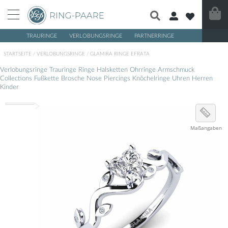
TRAURINGE
VERLOBUNGSRINGE
PARTNERRINGE
/
/
STARTSEITE
VERLOBUNGSRINGE
GLAMIRA RINGE EFRATA
Verlobungsringe
Trauringe
Ringe
Halsketten
Ohrringe
Armschmuck
Collections
Fußkette
Brosche
Nose Piercings
Knöchelringe
Uhren
Herren
Kinder
Maßangaben