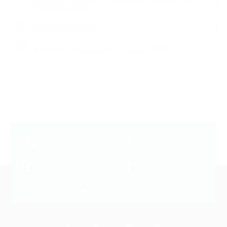
Qualität seit 2008
Direkt aus der Quelle
Konfliktfreie Diamanten, Edelsteine und Metalle
KOSTENLOSER
60 TAGE
VERSAND
RÜCKGABERECHT
KOSTENLOSE
KOSTENLOSES
GRAVUR
ETUI
SICHER
EINKAUFEN