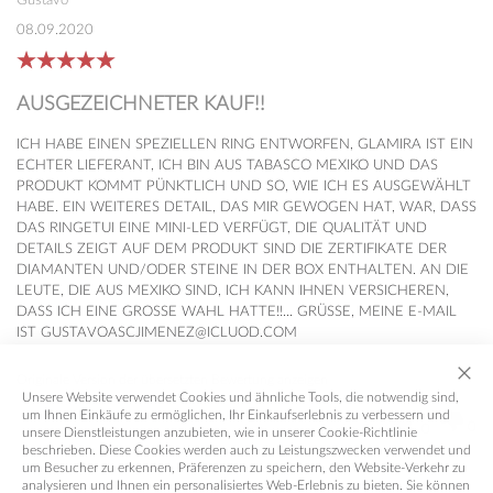
Gustavo
08.09.2020
AUSGEZEICHNETER KAUF!!
ICH HABE EINEN SPEZIELLEN RING ENTWORFEN, GLAMIRA IST EIN
ECHTER LIEFERANT, ICH BIN AUS TABASCO MEXIKO UND DAS
PRODUKT KOMMT PÜNKTLICH UND SO, WIE ICH ES AUSGEWÄHLT
HABE. EIN WEITERES DETAIL, DAS MIR GEWOGEN HAT, WAR, DASS
DAS RINGETUI EINE MINI-LED VERFÜGT, DIE QUALITÄT UND
DETAILS ZEIGT AUF DEM PRODUKT SIND DIE ZERTIFIKATE DER
DIAMANTEN UND/ODER STEINE IN DER BOX ENTHALTEN. AN DIE
LEUTE, DIE AUS MEXIKO SIND, ICH KANN IHNEN VERSICHEREN,
DASS ICH EINE GROSSE WAHL HATTE!!... GRÜSSE, MEINE E-MAIL
IST GUSTAVOASCJIMENEZ@ICLUOD.COM
Originale Version der übersetzten Bewertung anzeigen
Unsere Website verwendet Cookies und ähnliche Tools, die notwendig sind,
um Ihnen Einkäufe zu ermöglichen, Ihr Einkaufserlebnis zu verbessern und
0
0
unsere Dienstleistungen anzubieten, wie in unserer Cookie-Richtlinie
beschrieben. Diese Cookies werden auch zu Leistungszwecken verwendet und
um Besucher zu erkennen, Präferenzen zu speichern, den Website-Verkehr zu
analysieren und Ihnen ein personalisiertes Web-Erlebnis zu bieten. Sie können