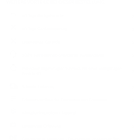
WEITERE VORTEILE BEI DIESER BESTELLUNG:
60 Tage Rückgaberecht
60 Tage Größenänderung
Lebenslange Garantie
100% zufriedenheit-orientierter Kundendienst
Individuell angefertigter Schmuck mit einer einzigartigen
Produkt-ID
Schnelle Lieferung
Echtheitszertifikat für Diamanten und Edelsteine
Allergikerfreundliches Material
Langjährige Erfahrung
Gegründet in Heilbronn - Deutschland, übermittelt Top-