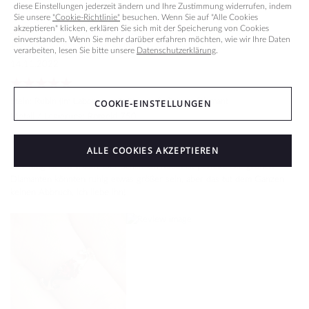
diese Einstellungen jederzeit ändern und Ihre Zustimmung widerrufen, indem
Sie unsere
"Cookie-Richtlinie"
besuchen. Wenn Sie auf "Alle Cookies
J
AT
akzeptieren" klicken, erklären Sie sich mit der Speicherung von Cookies
einverstanden. Wenn Sie mehr darüber erfahren möchten, wie wir Ihre Daten
Jasmin Mayr
Verifizierter Käufer
verarbeiten, lesen Sie bitte unsere
Datenschutzerklärung
.
14.11.2022
Stein
:
Rubin (Im Labor erstellt Steine) & Grüner Diamant
COOKIE-EINSTELLUNGEN
Metall / Legierung
:
Rotgold 750
Wunderschön!
ALLE COOKIES AKZEPTIEREN
Der Ring ist ein Traum. Der Schliff am Rubin ist perfekt. Die grünen
Diamanten könnten ruhig etwas größer sein, aber das tut dem Ganzen
keinen Abbruch. Ich liebe ihn!