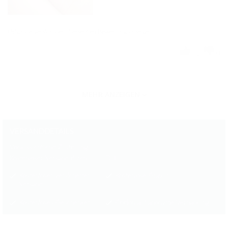
Originale Version der übersetzten Bewertung anzeigen
0
0
MEHR ANZEIGEN
VERSANDDETAILS
Voraussichtliche Zustellung:
Kostenloser Versand durch:
DHL
Kostenloser versicherter
Kostenlose Gravur
Versand
Kostenloses Geschenketui
Option auf anonyme Verpackung