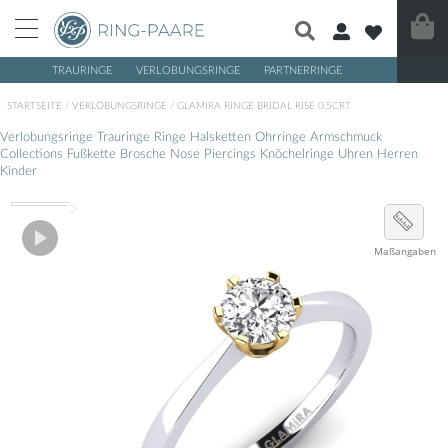
TRAURINGE
VERLOBUNGSRINGE
PARTNERRINGE
/
/
STARTSEITE
VERLOBUNGSRINGE
GLAMIRA RINGE BRIDAL RISE 0.5CRT
Verlobungsringe
Trauringe
Ringe
Halsketten
Ohrringe
Armschmuck
Collections
Fußkette
Brosche
Nose Piercings
Knöchelringe
Uhren
Herren
Kinder
Maßangaben