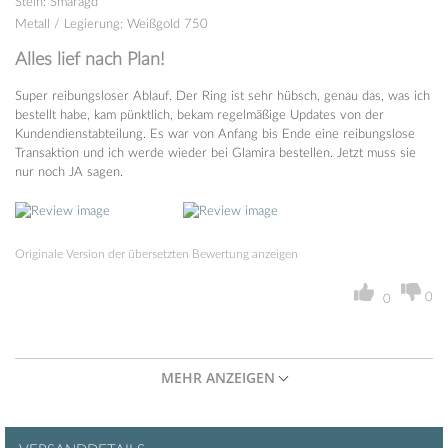
Stein
:
Smaragd
Metall / Legierung
:
Weißgold 750
Alles lief nach Plan!
Super reibungsloser Ablauf. Der Ring ist sehr hübsch, genau das, was ich
bestellt habe, kam pünktlich, bekam regelmäßige Updates von der
Kundendienstabteilung. Es war von Anfang bis Ende eine reibungslose
Transaktion und ich werde wieder bei Glamira bestellen. Jetzt muss sie
nur noch JA sagen.
Originale Version der übersetzten Bewertung anzeigen
0
0
MEHR ANZEIGEN