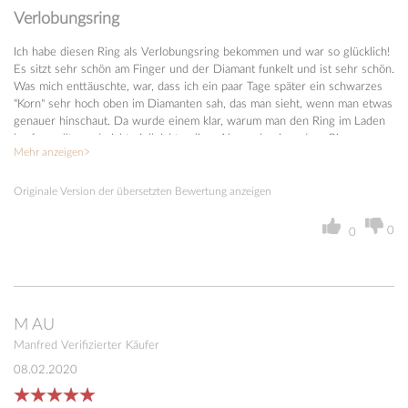
Verlobungsring
Ich habe diesen Ring als Verlobungsring bekommen und war so glücklich!
Es sitzt sehr schön am Finger und der Diamant funkelt und ist sehr schön.
Was mich enttäuschte, war, dass ich ein paar Tage später ein schwarzes
"Korn" sehr hoch oben im Diamanten sah, das man sieht, wenn man etwas
genauer hinschaut. Da wurde einem klar, warum man den Ring im Laden
kaufen sollte und nicht vielleicht online. Aber sah mir andere Ringe an,
Mehr anzeigen
die genau gleich aussahen, aber mit einem feineren Schliff, und dann
unterschied sich der Preis von 20.000 SEK. Wenn Sie einen so großen
Ring zu einem guten Preis wollen, ist diese Website perfekt! Habe den
Originale Version der übersetzten Bewertung anzeigen
Ring auch super schnell bekommen! Hat eine Woche gedauert! Obwohl
jah eine Gravur in den Ring bestellt hat.
0
0
M
AU
Manfred
Verifizierter Käufer
08.02.2020