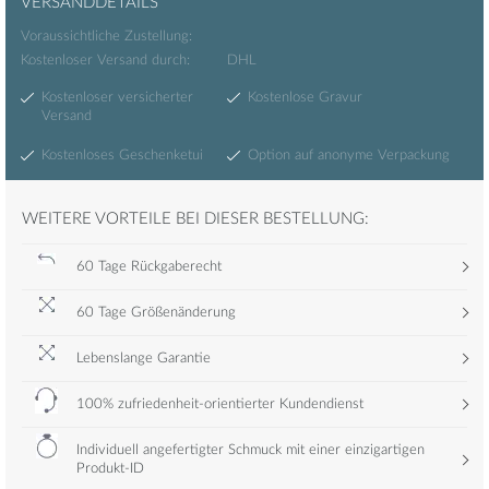
VERSANDDETAILS
Voraussichtliche Zustellung:
Kostenloser Versand durch:
DHL
Kostenloser versicherter
Kostenlose Gravur
Versand
Kostenloses Geschenketui
Option auf anonyme Verpackung
WEITERE VORTEILE BEI DIESER BESTELLUNG:
60 Tage Rückgaberecht
60 Tage Größenänderung
Lebenslange Garantie
100% zufriedenheit-orientierter Kundendienst
Individuell angefertigter Schmuck mit einer einzigartigen
Produkt-ID