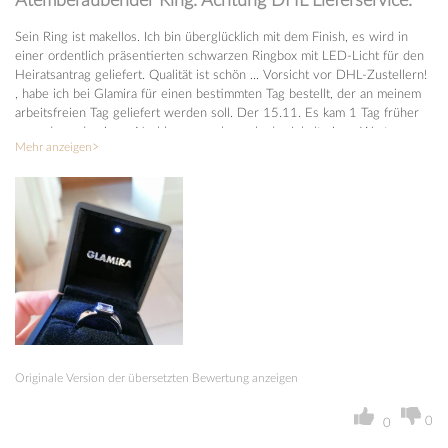
Atemberaubender Ring. Achtung DHL Lieferservice.
Sein Ring ist makellos. Ich bin überglücklich mit dem Finish, es wird in
einer ordentlich präsentierten schwarzen Ringbox mit LED-Licht für den
Heiratsantrag geliefert. Qualität ist schön ... Vorsicht vor DHL-Zustellern!
, habe ich bei Glamira für einen bestimmten Tag bestellt, der an meinem
arbeitsfreien Tag geliefert werden soll. Der 15.11. Es kam 1 Tag früher
an und wurde einem Nachbarn gegeben, als der Inhalt einen Wert von
Mehr anzeigen
über 1000 Euro hatte. Wenn irgendwelche Nachbarn lügen und sagen
wollten, dass sie nie etwas bekommen haben – mein Verlobungsring
wäre weg. Ich bin sehr gesegnet, in diesem Fall vertrauenswürdige
Nachbarn zu haben. Bitte seien Sie vorsichtig und achtsam bei der
Bestellung, die riesige Menge Geld, die ich ausgegeben habe, um es an
irgendjemanden in der Nachbarschaft weiterzugeben, ist verrückt. Zum
Glück haben wir dieses Mal ein Happy End
Originale Version der übersetzten Bewertung anzeigen
0
0