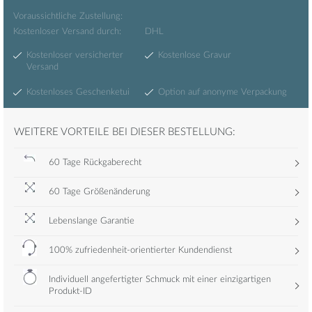
Voraussichtliche Zustellung:
Kostenloser Versand durch:
DHL
Kostenloser versicherter
Kostenlose Gravur
Versand
Kostenloses Geschenketui
Option auf anonyme Verpackung
WEITERE VORTEILE BEI DIESER BESTELLUNG:
60 Tage Rückgaberecht
60 Tage Größenänderung
Lebenslange Garantie
100% zufriedenheit-orientierter Kundendienst
Individuell angefertigter Schmuck mit einer einzigartigen
Produkt-ID