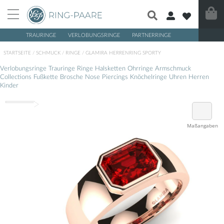
TRAURINGE
VERLOBUNGSRINGE
PARTNERRINGE
/
/
/
STARTSEITE
SCHMUCK
RINGE
GLAMIRA HERRENRING SPORTY
Verlobungsringe
Trauringe
Ringe
Halsketten
Ohrringe
Armschmuck
Collections
Fußkette
Brosche
Nose Piercings
Knöchelringe
Uhren
Herren
Kinder
Maßangaben