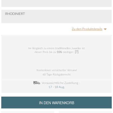
RHODINIERT
Zu den Produktdetails
Im Vergleich zu einem traditionellen Juwelier ist
[?]
dieser Preis bis zu
55%
niedriger.
Kostenloser versicherter Versand
60 Tage Rückgaberecht
Voraussichtliche Zustellung :
17 - 18 Aug.
IN DEN WARENKORB