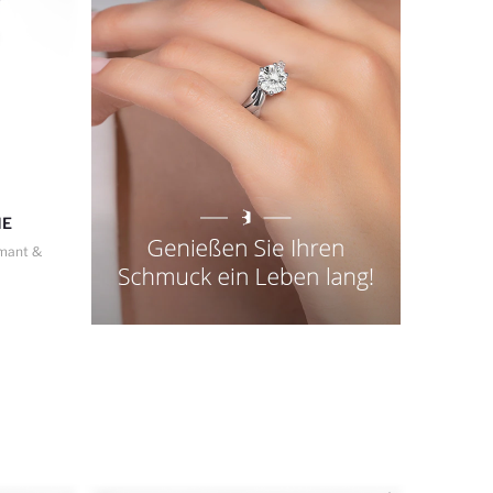
NE
mant &