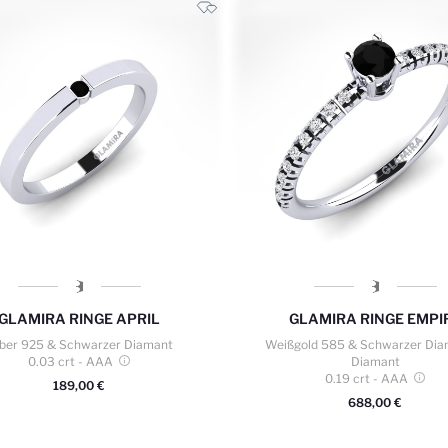
GLAMIRA
RINGE APRIL
GLAMIRA
RINGE EMPI
lber 925 & Schwarzer Diamant
Weißgold 585 & Schwarzer Dia
0.03 crt
- AAA
Diamant
0.19 crt
- AAA
189,00 €
688,00 €