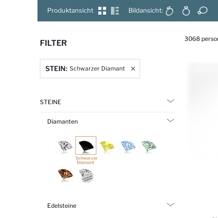
Raster
Liste
Produktansicht
Bildansicht:
3068
perso
FILTER
STEIN:
Schwarzer Diamant
STEINE
Diamanten
Schwarzer
Diamant
Edelsteine