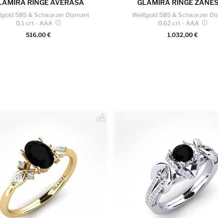
LAMIRA
RINGE AVERASA
GLAMIRA
RINGE ZANE
ßgold 585 & Schwarzer Diamant
Weißgold 585 & Schwarzer Di
0.1 crt
- AAA
0.62 crt
- AAA
516,00 €
1.032,00 €