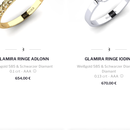
LAMIRA
RINGE ADLONN
GLAMIRA
RINGE IODI
bgold 585 & Schwarzer Diamant
Weißgold 585 & Schwarzer Dia
0.1 crt
- AAA
Diamant
0.13 crt
- AAA
654,00 €
670,00 €