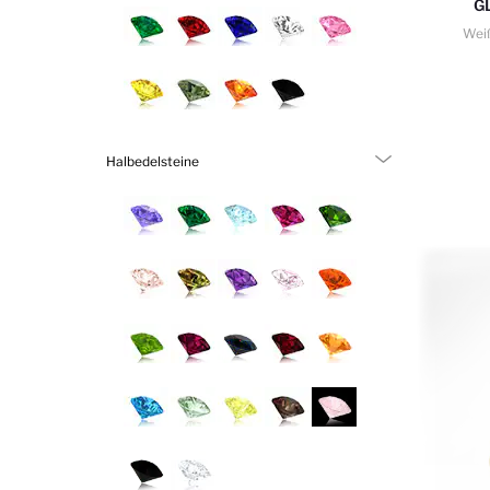
G
Wei
Halbedelsteine