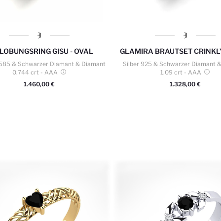
LOBUNGSRING GISU - OVAL
GLAMIRA
BRAUTSET CRINKLY
 585 & Schwarzer Diamant & Diamant
Silber 925 & Schwarzer Diamant 
0.744 crt
- AAA
1.09 crt
- AAA
1.460,00 €
1.328,00 €