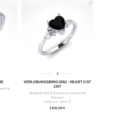
RE
VERLOBUNGSRING GISU - HEART 0.97
CRT
mant &
Weißgold 585 & Schwarzer Diamant &
Diamant
1.054 crt
- AAA
1.831,00 €