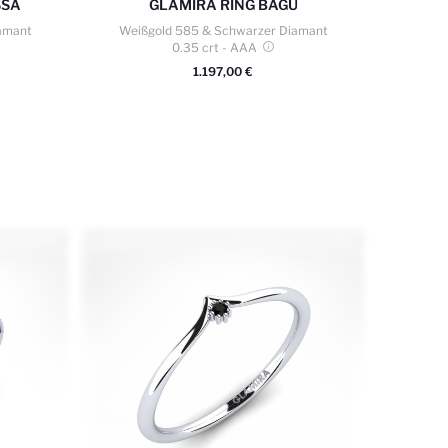
SSA
GLAMIRA
RING BAGU
amant
Weißgold 585 & Schwarzer Diamant
0.35 crt
- AAA
1.197,00 €