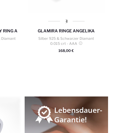
 RING A
GLAMIRA
RINGE ANGELIKA
& Diamant
Silber 925 & Schwarzer Diamant
0.015 crt
- AAA
168,00 €