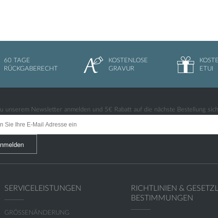
60 TAGE
KOSTENLOSE
KOST
RÜCKGABERECHT
GRAVUR
ETUI
 zu unserem Newsletter anmelden und
5€
Rabatt auf die nächste Bestellung sic
nmelden
SERVICELEISTUNGEN
RICHTLINIEN & GESETZ
BESTIMMUNGEN
GRÖSSENÄNDERUNG