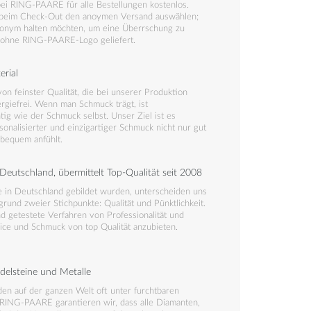
ei RING-PAARE für alle Bestellungen kostenlos.
 beim Check-Out den anoymen Versand auswählen;
nonym halten möchten, um eine Überrschung zu
d ohne RING-PAARE-Logo geliefert.
erial
on feinster Qualität, die bei unserer Produktion
rgiefrei. Wenn man Schmuck trägt, ist
ig wie der Schmuck selbst. Unser Ziel ist es
rsonalisierter und einzigartiger Schmuck nicht nur gut
 bequem anfühlt.
Deutschland, übermittelt Top-Qualität seit 2008
in Deutschland gebildet wurden, unterscheiden uns
rund zweier Stichpunkte: Qualität und Pünktlichkeit.
nd getestete Verfahren von Professionalität und
vice und Schmuck von top Qualität anzubieten.
Edelsteine und Metalle
en auf der ganzen Welt oft unter furchtbaren
RING-PAARE garantieren wir, dass alle Diamanten,