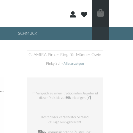
E
SCHMUCK
GLAMIRA Pinker Ring für Männer Owin
Pinky Stil
-
Alle anzeigen
ben
Im Vergleich zu einem traditionellen Juwelier ist
[?]
dieser Preis bis zu
55%
niedriger.
Kostenloser versicherter Versand
60 Tage Rückgaberecht
Voraussichtliche Zustellung :