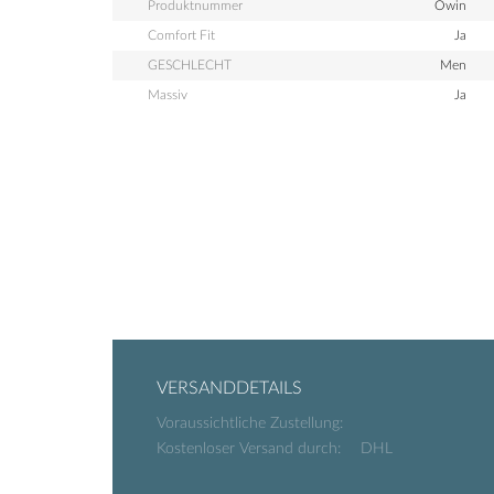
Produktnummer
Owin
Comfort Fit
Ja
GESCHLECHT
Men
Massiv
Ja
VERSANDDETAILS
Voraussichtliche Zustellung:
Kostenloser Versand durch:
DHL