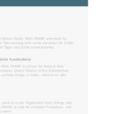
t kleinen Details. RING-PAARE unterstützt Sie,
er Überraschung nicht verrät und ändert die Größe
60 Tagen nach Erhalt einmal kostenlos.
tierter Kundendienst
RING-PAARE ist erfreut, Sie hindurch Ihrer
tützen. Unsere Mission ist Ihre Zufriedenheit;
 perfekte Design zu finden, während wir alles
l, wenn es zu der Organisation eines Antrags oder
-PAARE ist stolz die schnellste Produktions- und
u haben.