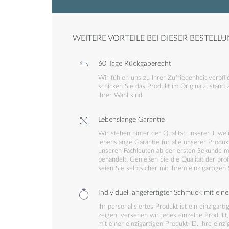
WEITERE VORTEILE BEI DIESER BESTELLU
60 Tage Rückgaberecht
Wir fühlen uns zu Ihrer Zufriedenheit verpflic
schicken Sie das Produkt im Originalzustand 
Ihrer Wahl sind.
Lebenslange Garantie
Wir stehen hinter der Qualität unserer Juwe
lebenslange Garantie für alle unserer Produk
unseren Fachleuten ab der ersten Sekunde mit
behandelt. Genießen Sie die Qualität der pro
seien Sie selbtsicher mit Ihrem einzigartigen
Individuell angefertigter Schmuck mit eine
Ihr personalisiertes Produkt ist ein einzigar
zeigen, versehen wir jedes einzelne Produkt, 
mit einer einzigartigen Produkt-ID. Ihre einzi