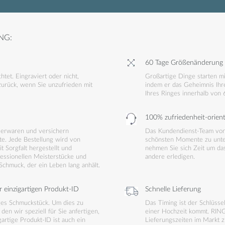
NG:
60 Tage Größenänderung
htet. Eingraviert oder nicht,
Großartige Dinge starten mi
zurück, wenn Sie unzufrieden mit
indem er das Geheimnis Ihr
Ihres Ringes innerhalb von 
100% zufriedenheit-orien
lierwaren und versichern
Das Kundendienst-Team von 
te. Jede Bestellung wird von
schönsten Momente zu unters
 Sorgfalt hergestellt und
nehmen Sie sich Zeit um das
fessionellen Meisterstücke und
andere erledigen.
 Schmuck, der ein Leben lang anhält.
r einzigartigen Produkt-ID
Schnelle Lieferung
tiges Schmuckstück. Um dies zu
Das Timing ist der Schlüsse
den wir speziell für Sie anfertigen,
einer Hochzeit kommt. RING
gartige Produkt-ID ist auch ein
Lieferungszeiten im Markt z