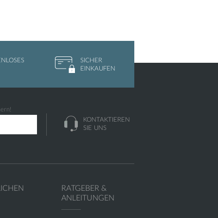
ENLOSES
SICHER
EINKAUFEN
hern!
KONTAKTIEREN
SIE UNS
LICHEN
RATGEBER &
ANLEITUNGEN