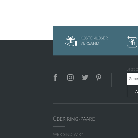
KOSTENLOSER
VERSAND
Jetzt
A
ÜBER RING-PAARE
WER SIND WIR?