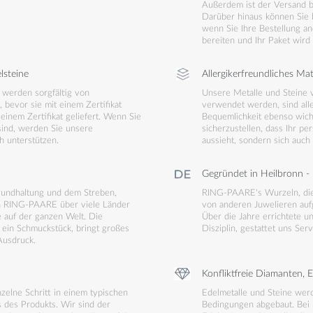
Außerdem ist der Versand b
Darüber hinaus können Sie
wenn Sie Ihre Bestellung a
bereiten und Ihr Paket wir
lsteine
Allergikerfreundliches Mat
werden sorgfältig von
Unsere Metalle und Steine v
 bevor sie mit einem Zertifikat
verwendet werden, sind alle
einem Zertifikat geliefert. Wenn Sie
Bequemlichkeit ebenso wicht
 sind, werden Sie unsere
sicherzustellen, dass Ihr pe
h unterstützen.
aussieht, sondern sich auch
Gegründet in Heilbronn - 
Grundhaltung und dem Streben,
RING-PAARE's Wurzeln, die 
ich RING-PAARE über viele Länder
von anderen Juwelieren aufg
 auf der ganzen Welt. Die
Über die Jahre errichtete u
 ein Schmuckstück, bringt großes
Disziplin, gestattet uns Ser
Ausdruck.
Konfliktfreie Diamanten, 
zelne Schritt in einem typischen
Edelmetalle und Steine werd
s des Produkts. Wir sind der
Bedingungen abgebaut. Bei 