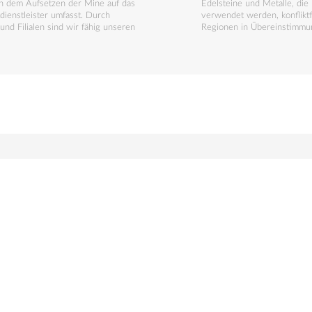
on dem Aufsetzen der Mine auf das
Edelsteine und Metalle, die
dienstleister umfasst. Durch
verwendet werden, konfliktf
und Filialen sind wir fähig unseren
Regionen in Übereinstimmu